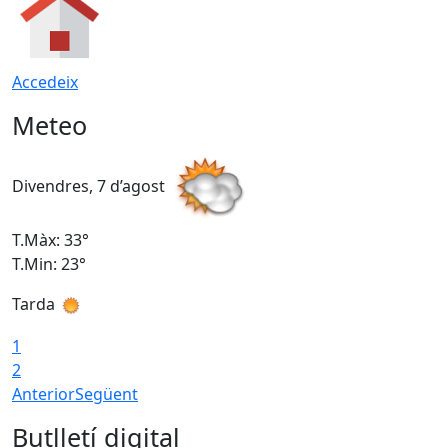
Accedeix
Meteo
Divendres, 7 d’agost
D
T.Màx: 33°
T
T.Min: 23°
T
Tarda
1
2
Anterior
Següent
Butlletí digital