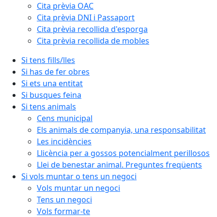
Cita prèvia OAC
Cita prèvia DNI i Passaport
Cita prèvia recollida d'esporga
Cita prèvia recollida de mobles
Si tens fills/lles
Si has de fer obres
Si ets una entitat
Si busques feina
Si tens animals
Cens municipal
Els animals de companyia, una responsabilitat
Les incidències
Llicència per a gossos potencialment perillosos
Llei de benestar animal. Preguntes freqüents
Si vols muntar o tens un negoci
Vols muntar un negoci
Tens un negoci
Vols formar-te