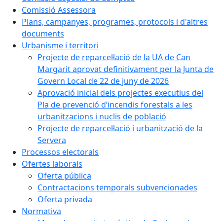
Comissió Assessora
Plans, campanyes, programes, protocols i d'altres
documents
Urbanisme i territori
Projecte de reparcel·lació de la UA de Can
Margarit aprovat definitivament per la Junta de
Govern Local de 22 de juny de 2026
Aprovació inicial dels projectes executius del
Pla de prevenció d’incendis forestals a les
urbanitzacions i nuclis de població
Projecte de reparcel·lació i urbanització de la
Servera
Processos electorals
Ofertes laborals
Oferta pública
Contractacions temporals subvencionades
Oferta privada
Normativa