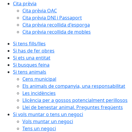
Cita prèvia
Cita prèvia OAC
Cita prèvia DNI i Passaport
Cita prèvia recollida d'esporga
Cita prèvia recollida de mobles
Si tens fills/lles
Si has de fer obres
Si ets una entitat
Si busques feina
Si tens animals
Cens municipal
Els animals de companyia, una responsabilitat
Les incidències
Llicència per a gossos potencialment perillosos
Llei de benestar animal. Preguntes freqüents
Si vols muntar o tens un negoci
Vols muntar un negoci
Tens un negoci