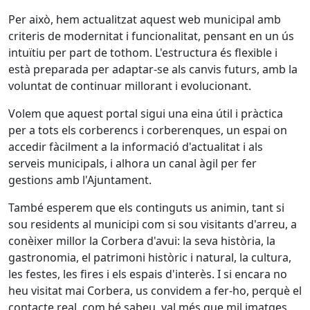
Per això, hem actualitzat aquest web municipal amb
criteris de modernitat i funcionalitat, pensant en un ús
intuïtiu per part de tothom. L'estructura és flexible i
està preparada per adaptar-se als canvis futurs, amb la
voluntat de continuar millorant i evolucionant.
Volem que aquest portal sigui una eina útil i pràctica
per a tots els corberencs i corberenques, un espai on
accedir fàcilment a la informació d'actualitat i als
serveis municipals, i alhora un canal àgil per fer
gestions amb l'Ajuntament.
També esperem que els continguts us animin, tant si
sou residents al municipi com si sou visitants d'arreu, a
conèixer millor la Corbera d'avui: la seva història, la
gastronomia, el patrimoni històric i natural, la cultura,
les festes, les fires i els espais d'interès. I si encara no
heu visitat mai Corbera, us convidem a fer-ho, perquè el
contacte real, com bé sabeu, val més que mil imatges