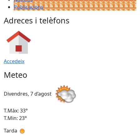
Publicacions
Adreces i telèfons
Accedeix
Meteo
Divendres, 7 d’agost
D
T.Màx: 33°
T
T.Min: 23°
T
Tarda