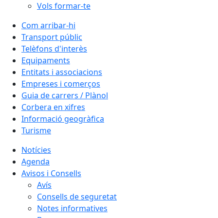
Vols formar-te
Com arribar-hi
Transport públic
Telèfons d'interès
Equipaments
Entitats i associacions
Empreses i comerços
Guia de carrers / Plànol
Corbera en xifres
Informació geogràfica
Turisme
Notícies
Agenda
Avisos i Consells
Avís
Consells de seguretat
Notes informatives