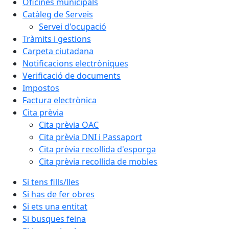
Oficines municipals
Catàleg de Serveis
Servei d'ocupació
Tràmits i gestions
Carpeta ciutadana
Notificacions electròniques
Verificació de documents
Impostos
Factura electrònica
Cita prèvia
Cita prèvia OAC
Cita prèvia DNI i Passaport
Cita prèvia recollida d'esporga
Cita prèvia recollida de mobles
Si tens fills/lles
Si has de fer obres
Si ets una entitat
Si busques feina