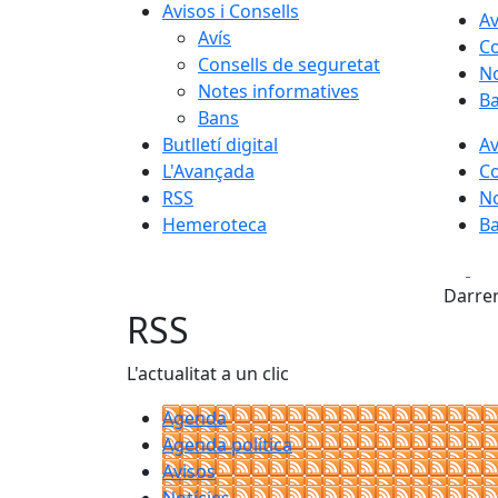
Avisos i Consells
Av
Avís
Co
Consells de seguretat
No
Notes informatives
B
Bans
Butlletí digital
Av
L'Avançada
Co
RSS
No
Hemeroteca
B
Fa
Darrer
RSS
L'actualitat a un clic
Agenda
Agenda política
Avisos