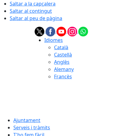
Saltar a la capçalera
Saltar al contingut
Saltar al peu de pàgina
Idiomes
Català
Castellà
Anglès
Alemany
Francès
07.08.2026 | 05:28
Ajuntament
Serveis i tràmits
T'ho fem fàcil