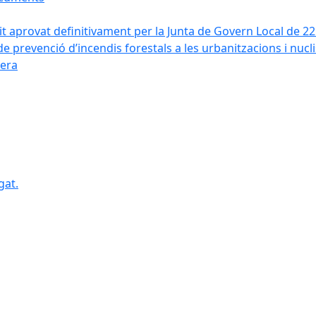
it aprovat definitivament per la Junta de Govern Local de 2
de prevenció d’incendis forestals a les urbanitzacions i nucl
vera
gat.