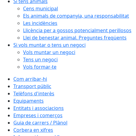
Si tens animals
Cens municipal
Els animals de companyia, una responsabilitat
Les incidències
Llicència per a gossos potencialment perillosos
Llei de benestar animal. Preguntes freqüents
Si vols muntar o tens un negoci
Vols muntar un negoci
Tens un negoci
Vols formar-te
Com arribar-hi
Transport públic
Telèfons d'interès
Equipaments
Entitats i associacions
Empreses i comerços
Guia de carrers / Plànol
Corbera en xifres