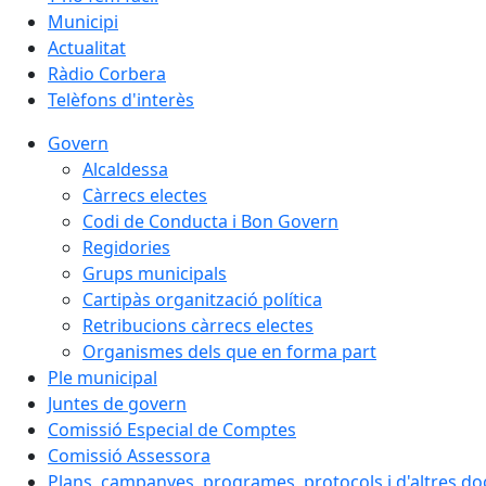
Municipi
Actualitat
Ràdio Corbera
Telèfons d'interès
Govern
Alcaldessa
Càrrecs electes
Codi de Conducta i Bon Govern
Regidories
Grups municipals
Cartipàs organització política
Retribucions càrrecs electes
Organismes dels que en forma part
Ple municipal
Juntes de govern
Comissió Especial de Comptes
Comissió Assessora
Plans, campanyes, programes, protocols i d'altres d