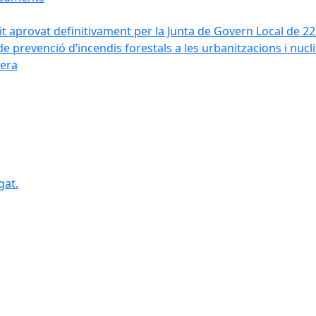
it aprovat definitivament per la Junta de Govern Local de 2
de prevenció d’incendis forestals a les urbanitzacions i nucl
vera
gat.