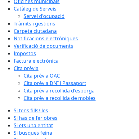
Oficines municipals
Catàleg de Serveis
Servei d'ocupació
Tràmits i gestions
Carpeta ciutadana
Notificacions electròniques
Verificació de documents
Impostos
Factura electrònica
Cita prèvia
Cita prèvia OAC
Cita prèvia DNI i Passaport
Cita prèvia recollida d'esporga
Cita prèvia recollida de mobles
Si tens fills/lles
Si has de fer obres
Si ets una entitat
Si busques feina