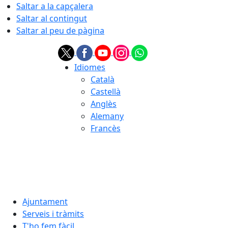
Saltar a la capçalera
Saltar al contingut
Saltar al peu de pàgina
Idiomes
Català
Castellà
Anglès
Alemany
Francès
08.08.2026 | 19:11
Ajuntament
Serveis i tràmits
T'ho fem fàcil