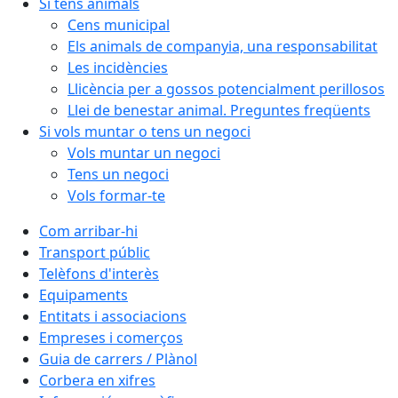
Si tens animals
Cens municipal
Els animals de companyia, una responsabilitat
Les incidències
Llicència per a gossos potencialment perillosos
Llei de benestar animal. Preguntes freqüents
Si vols muntar o tens un negoci
Vols muntar un negoci
Tens un negoci
Vols formar-te
Com arribar-hi
Transport públic
Telèfons d'interès
Equipaments
Entitats i associacions
Empreses i comerços
Guia de carrers / Plànol
Corbera en xifres