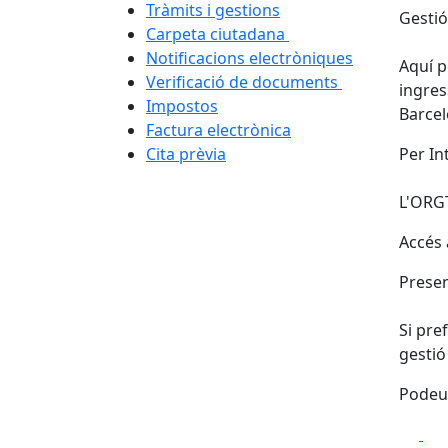
Tràmits i gestions
Gestió
Carpeta ciutadana
Notificacions electròniques
Aquí p
Verificació de documents
ingres
Impostos
Barcel
Factura electrònica
Cita prèvia
Per In
L'ORGT
Accés a
Presen
Si pre
gestió
Podeu 
Fa