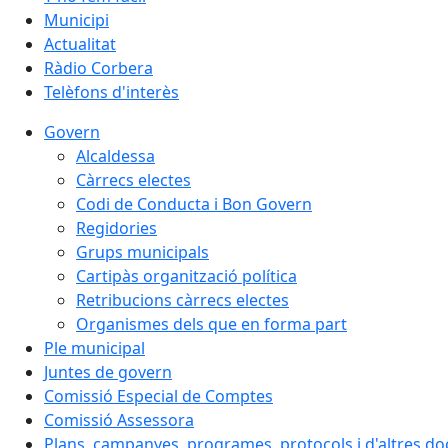
Municipi
Actualitat
Ràdio Corbera
Telèfons d'interès
Govern
Alcaldessa
Càrrecs electes
Codi de Conducta i Bon Govern
Regidories
Grups municipals
Cartipàs organització política
Retribucions càrrecs electes
Organismes dels que en forma part
Ple municipal
Juntes de govern
Comissió Especial de Comptes
Comissió Assessora
Plans, campanyes, programes, protocols i d'altres d