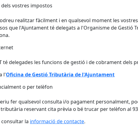
 dels vostres impostos
odreu realitzar fàcilment i en qualsevol moment les vostres c
sos que l'Ajuntament té delegats a l'Organisme de Gestió T
ona.
ternet
 té delegades les funcions de gestió i de cobrament dels pr
 l'
Oficina de Gestió Tributària de l'Ajuntament
cialment o per telèfon
feriu fer qualsevol consulta i/o pagament personalment, po
 tributària reservant cita prèvia o bé trucar per telèfon al 9
consultar la
informació de contacte
.
cebook
X