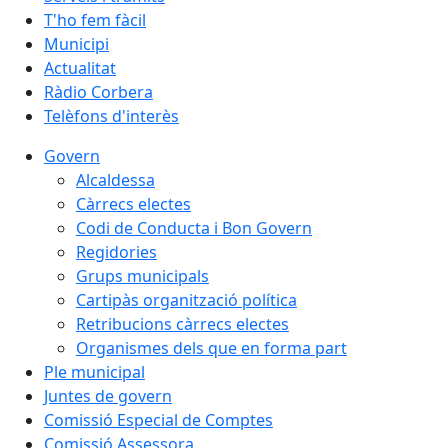
T'ho fem fàcil
Municipi
Actualitat
Ràdio Corbera
Telèfons d'interès
Govern
Alcaldessa
Càrrecs electes
Codi de Conducta i Bon Govern
Regidories
Grups municipals
Cartipàs organització política
Retribucions càrrecs electes
Organismes dels que en forma part
Ple municipal
Juntes de govern
Comissió Especial de Comptes
Comissió Assessora