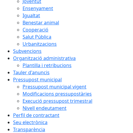
Joventut
Ensenyament
Igualtat
Benestar animal
Cooperació
Salut Pública
Urbanitzacions
Subvencions
Organització administrativa
Plantilla i retribucions
Tauler d'anuncis
Pressupost municipal
Pressupost municipal vigent
Modificacions pressupostàries
Execució pressupost trimestral
Nivell endeutament
Perfil de contractant
Seu electrònica
Transparència