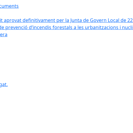
ocuments
it aprovat definitivament per la Junta de Govern Local de 2
de prevenció d’incendis forestals a les urbanitzacions i nucl
vera
gat.