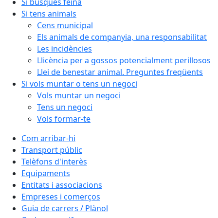
Si busques feina
Si tens animals
Cens municipal
Els animals de companyia, una responsabilitat
Les incidències
Llicència per a gossos potencialment perillosos
Llei de benestar animal. Preguntes freqüents
Si vols muntar o tens un negoci
Vols muntar un negoci
Tens un negoci
Vols formar-te
Com arribar-hi
Transport públic
Telèfons d'interès
Equipaments
Entitats i associacions
Empreses i comerços
Guia de carrers / Plànol