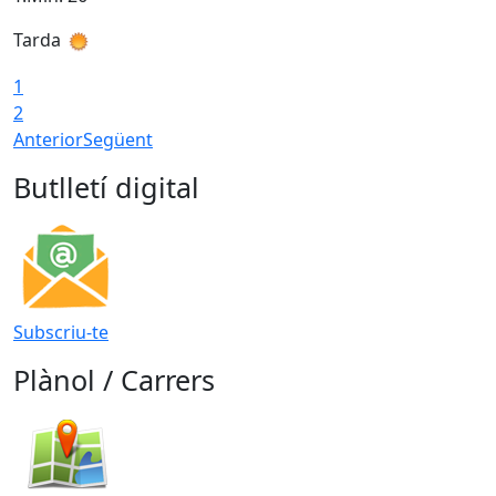
Tarda
T
1
2
Anterior
Següent
Butlletí digital
Subscriu-te
Plànol / Carrers