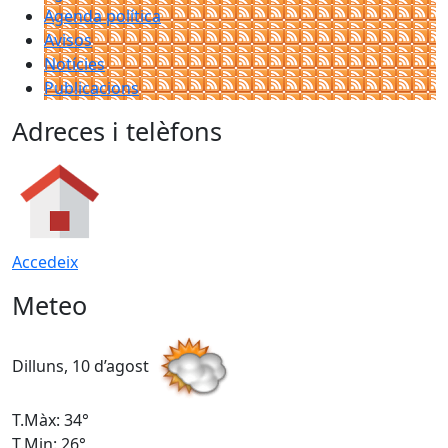
Agenda política
Avisos
Notícies
Publicacions
Adreces i telèfons
Accedeix
Meteo
Dilluns, 10 d’agost
D
T.Màx: 34°
T
T.Min: 26°
T