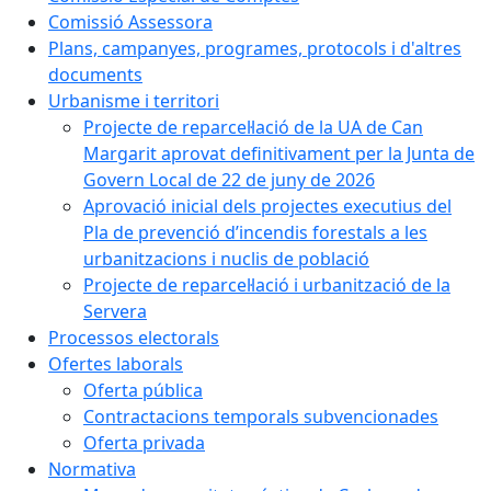
Comissió Assessora
Plans, campanyes, programes, protocols i d'altres
documents
Urbanisme i territori
Projecte de reparcel·lació de la UA de Can
Margarit aprovat definitivament per la Junta de
Govern Local de 22 de juny de 2026
Aprovació inicial dels projectes executius del
Pla de prevenció d’incendis forestals a les
urbanitzacions i nuclis de població
Projecte de reparcel·lació i urbanització de la
Servera
Processos electorals
Ofertes laborals
Oferta pública
Contractacions temporals subvencionades
Oferta privada
Normativa