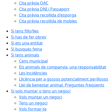
Cita prèvia OAC
Cita prèvia DNI i Passaport
Cita prèvia recollida d'esporga
Cita prèvia recollida de mobles
Si tens fills/lles
Si has de fer obres
Si ets una entitat
Si busques feina
Si tens animals
Cens municipal
Els animals de companyia, una responsabilitat
Les incidències
Llicència per a gossos potencialment perillosos
Llei de benestar animal. Preguntes freqüents
Si vols muntar o tens un negoci
Vols muntar un negoci
Tens un negoci
Vols formar-te