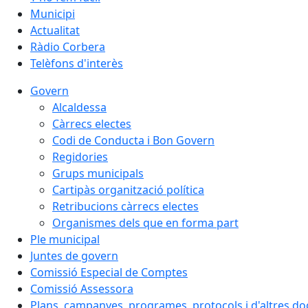
Municipi
Actualitat
Ràdio Corbera
Telèfons d'interès
Govern
Alcaldessa
Càrrecs electes
Codi de Conducta i Bon Govern
Regidories
Grups municipals
Cartipàs organització política
Retribucions càrrecs electes
Organismes dels que en forma part
Ple municipal
Juntes de govern
Comissió Especial de Comptes
Comissió Assessora
Plans, campanyes, programes, protocols i d'altres d