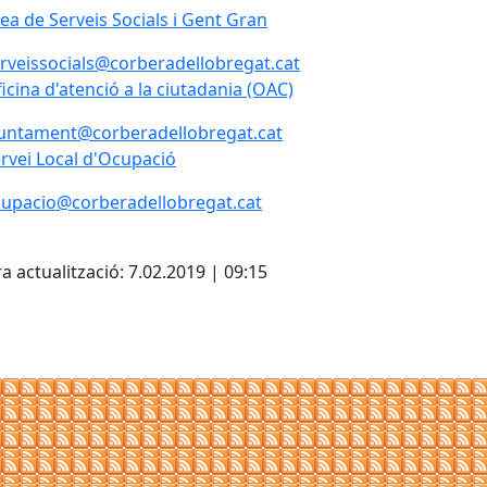
ea de Serveis Socials i Gent Gran
ea de Serveis Socials i Gent Gran
rveissocials@corberadellobregat.cat
icina d'atenció a la ciutadania (OAC)
untament@corberadellobregat.cat
rvei Local d'Ocupació
upacio@corberadellobregat.cat
cebook
X
a actualització: 7.02.2019 | 09:15