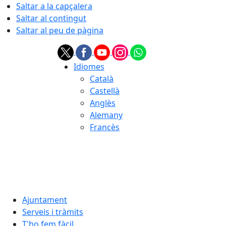
Saltar a la capçalera
Saltar al contingut
Saltar al peu de pàgina
Idiomes
Català
Castellà
Anglès
Alemany
Francès
06.08.2026 | 10:11
Ajuntament
Serveis i tràmits
T'ho fem fàcil