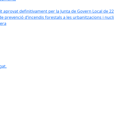
it aprovat definitivament per la Junta de Govern Local de 2
de prevenció d’incendis forestals a les urbanitzacions i nucl
vera
gat.