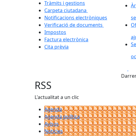
Tràmits i gestions
Àr
Àr
Carpeta ciutadana
Notificacions electròniques
se
Verificació de documents
Of
Impostos
aj
Factura electrònica
Se
Cita prèvia
oc
Fa
Darrer
RSS
L'actualitat a un clic
Agenda
Agenda política
Avisos
Notícies