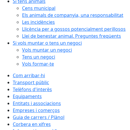
Si tens animals
Cens municipal
Els animals de companyia, una responsabilitat
Les incidències
Llicència per a gossos potencialment perillosos
Llei de benestar animal. Preguntes freqüents
Si vols muntar o tens un negoci
Vols muntar un negoci
Tens un negoci
Vols formar-te
Com arribar-hi
Transport públic
Telèfons d'interès
Equipaments
Entitats i associacions
Empreses i comerços
Guia de carrers / Plànol
Corbera en xifres