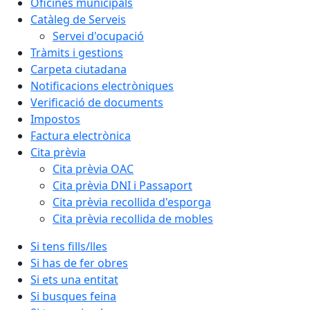
Oficines municipals
Catàleg de Serveis
Servei d'ocupació
Tràmits i gestions
Carpeta ciutadana
Notificacions electròniques
Verificació de documents
Impostos
Factura electrònica
Cita prèvia
Cita prèvia OAC
Cita prèvia DNI i Passaport
Cita prèvia recollida d'esporga
Cita prèvia recollida de mobles
Si tens fills/lles
Si has de fer obres
Si ets una entitat
Si busques feina