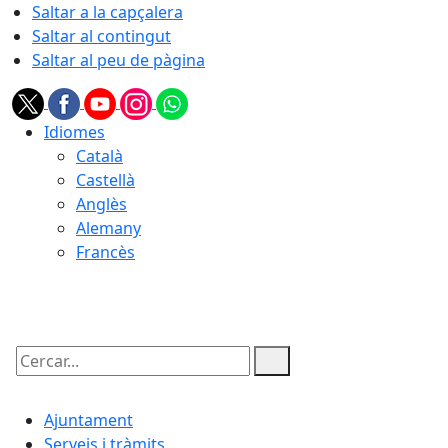
Saltar a la capçalera
Saltar al contingut
Saltar al peu de pàgina
Idiomes
Català
Castellà
Anglès
Alemany
Francès
09.08.2026 | 00:34
Cercar:
Ajuntament
Serveis i tràmits