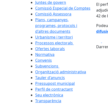
Juntes de govern
El perf
Comissió Especial de Comptes
adjudi
Comissió Assessora
42 de 
Plans, campanyes,
programes, protocols i
Podeu 
d'altres documents
difusi
Urbanisme i territori
Fa
Processos electorals
Darrer
Ofertes laborals
Normativa
Convenis
Subvencions
Organització administrativa
Tauler d'anuncis
Pressupost municipal
Perfil de contractant
Seu electrònica
Transparència