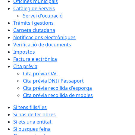
Oficines municipals
Catàleg de Serveis
Servei d'ocupació
Tràmits i gestions
Carpeta ciutadana
Notificacions electròniques
Verificació de documents
Impostos
Factura electrònica
Cita prèvia
Cita prèvia OAC
Cita prèvia DNI i Passaport
Cita prèvia recollida d'esporga
Cita prèvia recollida de mobles
Si tens fills/lles
Si has de fer obres
Si ets una entitat
Si busques feina