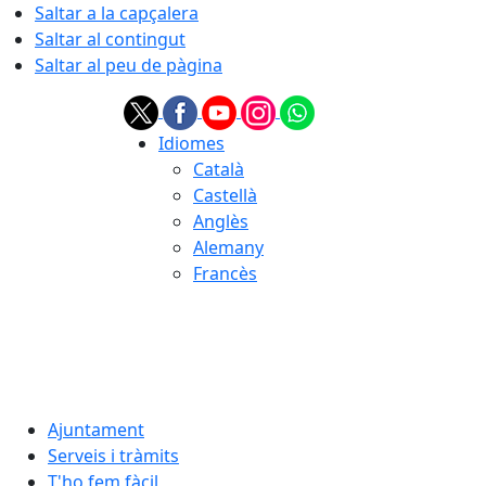
Saltar a la capçalera
Saltar al contingut
Saltar al peu de pàgina
Idiomes
Català
Castellà
Anglès
Alemany
Francès
07.08.2026 | 05:48
Ajuntament
Serveis i tràmits
T'ho fem fàcil