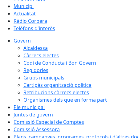
Municipi
Actualitat
Ràdio Corbera
Telèfons d'interès
Govern
Alcaldessa
Càrrecs electes
Codi de Conducta i Bon Govern
Regidories
Grups municipals
Cartipàs organització política
Retribucions càrrecs electes
Organismes dels que en forma part
Ple municipal
Juntes de govern
Comissió Especial de Comptes
Comissió Assessora
Plans, campanyes, programes, protocols i d'altres d