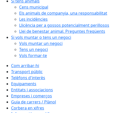
Si tens animals
Cens municipal
Els animals de companyia, una responsabilitat
Les incidències
Llicència per a gossos potencialment perillosos
Llei de benestar animal. Preguntes freqüents
Si vols muntar o tens un negoci
Vols muntar un negoci
Tens un negoci
Vols formar-te
Com arribar-hi
Transport públic
Telèfons d'interès
Equipaments
Entitats i associacions
Empreses i comerços
Guia de carrers / Plànol
Corbera en xifres