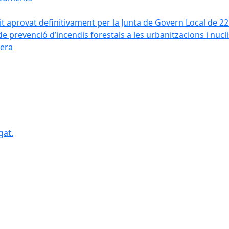
it aprovat definitivament per la Junta de Govern Local de 2
de prevenció d’incendis forestals a les urbanitzacions i nucl
vera
gat.