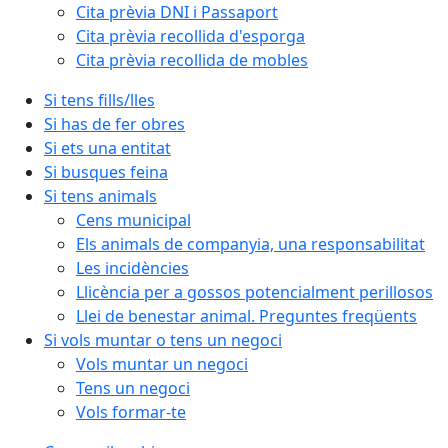
Cita prèvia DNI i Passaport
Cita prèvia recollida d'esporga
Cita prèvia recollida de mobles
Si tens fills/lles
Si has de fer obres
Si ets una entitat
Si busques feina
Si tens animals
Cens municipal
Els animals de companyia, una responsabilitat
Les incidències
Llicència per a gossos potencialment perillosos
Llei de benestar animal. Preguntes freqüents
Si vols muntar o tens un negoci
Vols muntar un negoci
Tens un negoci
Vols formar-te