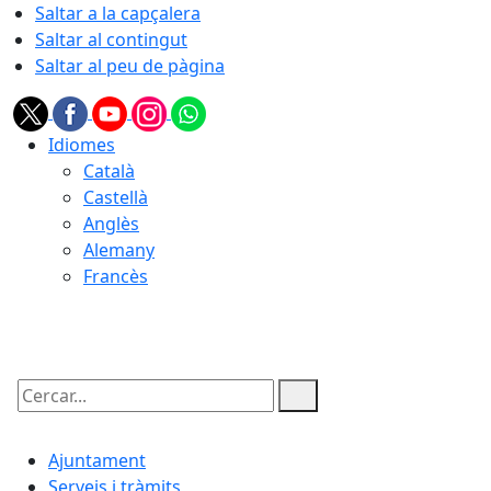
Saltar a la capçalera
Saltar al contingut
Saltar al peu de pàgina
Idiomes
Català
Castellà
Anglès
Alemany
Francès
07.08.2026 | 17:25
Cercar:
Ajuntament
Serveis i tràmits