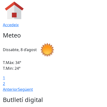
Accedeix
Meteo
Dissabte, 8 d’agost
D
T.Màx: 34°
T
T.Min: 24°
T
1
2
Anterior
Següent
Butlletí digital