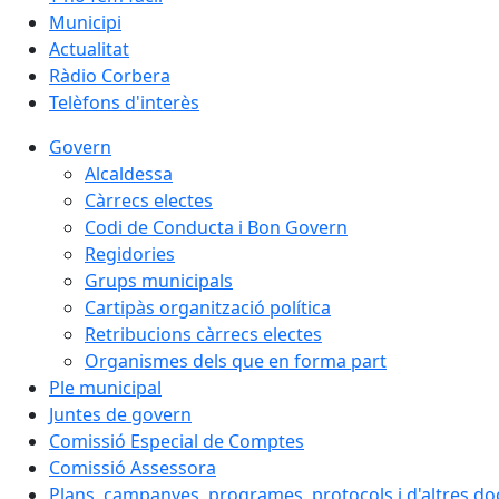
Municipi
Actualitat
Ràdio Corbera
Telèfons d'interès
Govern
Alcaldessa
Càrrecs electes
Codi de Conducta i Bon Govern
Regidories
Grups municipals
Cartipàs organització política
Retribucions càrrecs electes
Organismes dels que en forma part
Ple municipal
Juntes de govern
Comissió Especial de Comptes
Comissió Assessora
Plans, campanyes, programes, protocols i d'altres d