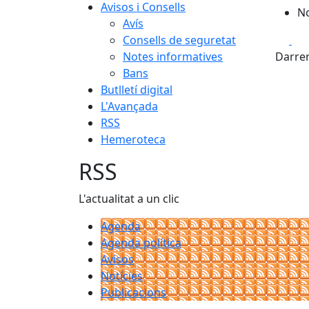
Avisos i Consells
No
Avís
Fa
Consells de seguretat
Notes informatives
Darrer
Bans
Butlletí digital
L'Avançada
RSS
Hemeroteca
RSS
L'actualitat a un clic
Agenda
Agenda política
Avisos
Notícies
Publicacions