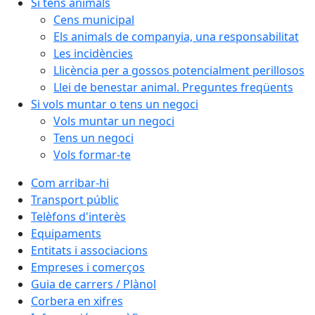
Si tens animals
Cens municipal
Els animals de companyia, una responsabilitat
Les incidències
Llicència per a gossos potencialment perillosos
Llei de benestar animal. Preguntes freqüents
Si vols muntar o tens un negoci
Vols muntar un negoci
Tens un negoci
Vols formar-te
Com arribar-hi
Transport públic
Telèfons d'interès
Equipaments
Entitats i associacions
Empreses i comerços
Guia de carrers / Plànol
Corbera en xifres