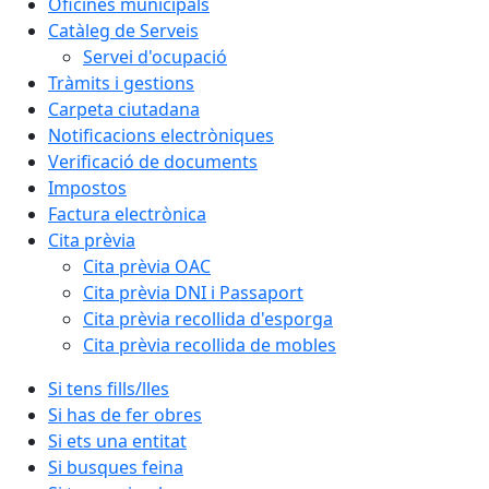
Oficines municipals
Catàleg de Serveis
Servei d'ocupació
Tràmits i gestions
Carpeta ciutadana
Notificacions electròniques
Verificació de documents
Impostos
Factura electrònica
Cita prèvia
Cita prèvia OAC
Cita prèvia DNI i Passaport
Cita prèvia recollida d'esporga
Cita prèvia recollida de mobles
Si tens fills/lles
Si has de fer obres
Si ets una entitat
Si busques feina