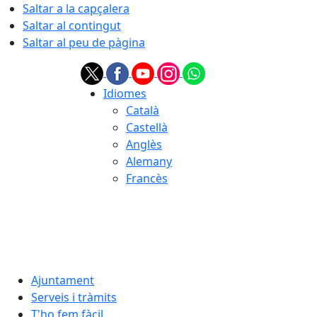
Saltar a la capçalera
Saltar al contingut
Saltar al peu de pàgina
Idiomes
Català
Castellà
Anglès
Alemany
Francès
07.08.2026 | 20:12
Ajuntament
Serveis i tràmits
T'ho fem fàcil