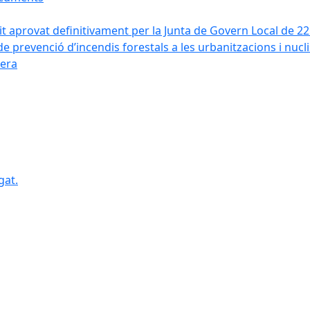
it aprovat definitivament per la Junta de Govern Local de 2
de prevenció d’incendis forestals a les urbanitzacions i nucl
vera
gat.