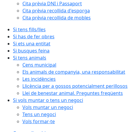
Cita prèvia DNI i Passaport
Cita prèvia recollida d'esporga
Cita prèvia recollida de mobles
Si tens fills/lles
Si has de fer obres
Si ets una entitat
Si busques feina
Si tens animals
Cens municipal
Els animals de companyia, una responsabilitat
Les incidències
Llicència per a gossos potencialment perillosos
Llei de benestar animal. Preguntes freqüents
Si vols muntar o tens un negoci
Vols muntar un negoci
Tens un negoci
Vols formar-te