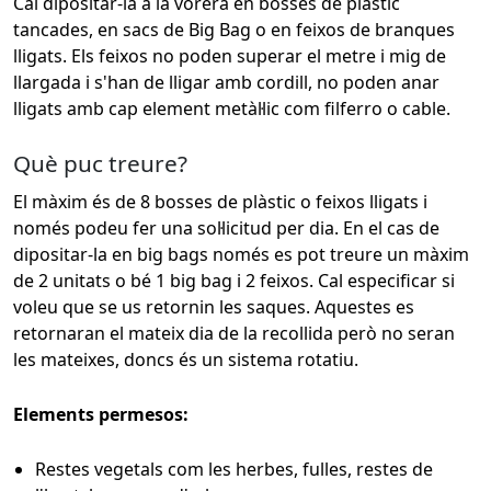
Cal dipositar-la a la vorera en bosses de plàstic
tancades, en sacs de Big Bag o en feixos de branques
lligats. Els feixos no poden superar el metre i mig de
llargada i s'han de lligar amb cordill, no poden anar
lligats amb cap element metàl·lic com filferro o cable.
Què puc treure?
El màxim és de 8 bosses de plàstic o feixos lligats i
només podeu fer una sol·licitud per dia. En el cas de
dipositar-la en big bags només es pot treure un màxim
de 2 unitats o bé 1 big bag i 2 feixos. Cal especificar si
voleu que se us retornin les saques. Aquestes es
retornaran el mateix dia de la recollida però no seran
les mateixes, doncs és un sistema rotatiu.
Elements permesos:
Restes vegetals com les herbes, fulles, restes de