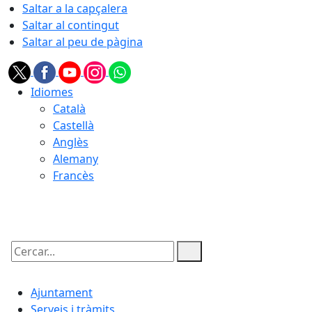
Saltar a la capçalera
Saltar al contingut
Saltar al peu de pàgina
Idiomes
Català
Castellà
Anglès
Alemany
Francès
09.08.2026 | 10:00
Cercar:
Ajuntament
Serveis i tràmits