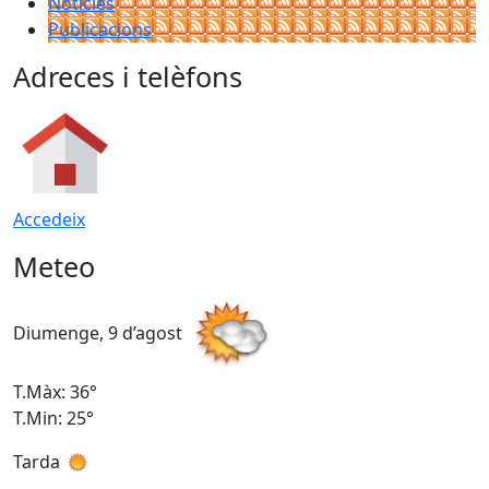
Notícies
Publicacions
Adreces i telèfons
Accedeix
Meteo
Diumenge, 9 d’agost
D
T.Màx: 36°
T
T.Min: 25°
T
Tarda
T