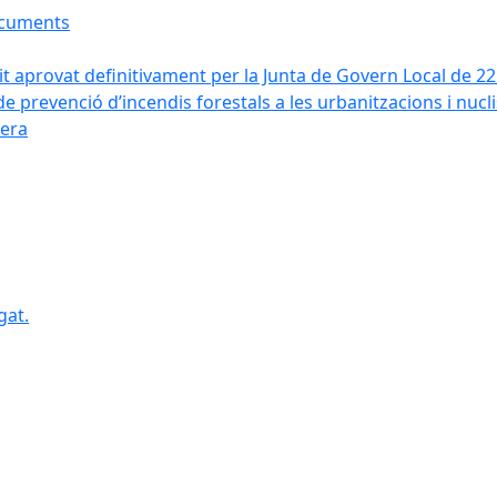
ocuments
it aprovat definitivament per la Junta de Govern Local de 2
de prevenció d’incendis forestals a les urbanitzacions i nucl
vera
gat.