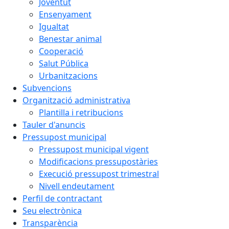
Joventut
Ensenyament
Igualtat
Benestar animal
Cooperació
Salut Pública
Urbanitzacions
Subvencions
Organització administrativa
Plantilla i retribucions
Tauler d'anuncis
Pressupost municipal
Pressupost municipal vigent
Modificacions pressupostàries
Execució pressupost trimestral
Nivell endeutament
Perfil de contractant
Seu electrònica
Transparència