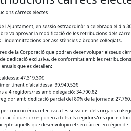
ucions càrrecs electes
 de l'Ajuntament, en sessió estraordinària celebrada el dia 3
re va aprovar la modificació de les retribucions dels càrre
s i indemnitzacions per assistències a òrgans col·legiats.
s de la Corporació que podran desenvolupar elsseus càr
de dedicació exclusiva, de conformitat amb les retribucion
 anuals que es detallen:
caldessa: 47.319,30€
imer tinent d'alcaldessa: 39.949,52€
ns a 4 regidors/res amb delegació: 34.700,82
regidor amb dedicació parcial del 80% de la jornada: 27.760
 per concurrència efectiva a les sessions dels organs col·leg
poració que corresponen a tots els regidors/res que en for
xcepte aquells que desenvolupin el seu càrrec en règim de