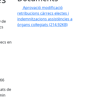
Aprovació modificació
retribucions càrrecs electes i
indemnitzacions assistències a
0 de
òrgans col·legiats
(214.92KB)
cs
recs en
s
,66
iats de
min