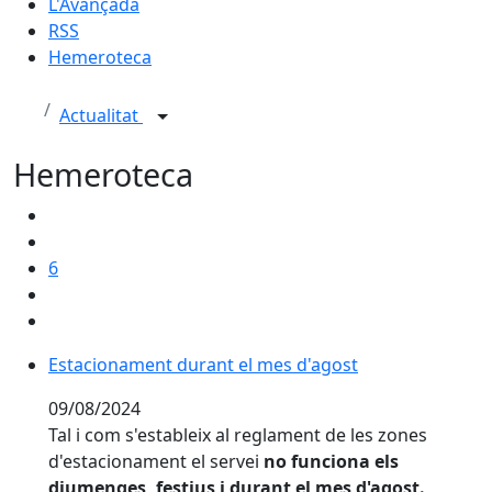
L'Avançada
RSS
Hemeroteca
Actualitat
Hemeroteca
6
Estacionament durant el mes d'agost
Estacionament durant el mes d'agost
09/08/2024
Tal i com s'estableix al reglament de les zones
d'estacionament el servei
no funciona els
diumenges, festius i durant el mes d'agost.