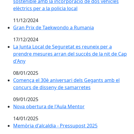
sostenible amb la incorporació de dos vehicles
elèctrics per a la policia local
11/12/2024
Gran Prix de Taekwondo a Rumania
Gran Prix de Taekwondo a Rumania
17/12/2024
La Junta Local de Seguretat es reuneix per a prendre 
La Junta Local de Seguretat es reuneix per a
prendre mesures arran del succés de la nit de Cap
d'Any
08/01/2025
Comença el 30è aniversari dels Gegants amb el concu
Comença el 30è aniversari dels Gegants amb el
concurs de disseny de samarretes
09/01/2025
Nova obertura de l'Aula Mentor
Nova obertura de l'Aula Mentor
14/01/2025
Memòria d'alcaldia - Pressupost 2025
Memòria d'alcaldia - Pressupost 2025