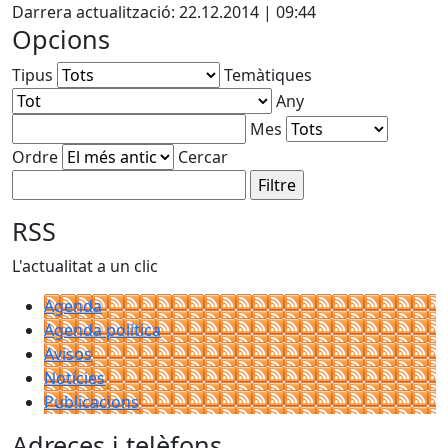
Darrera actualització: 22.12.2014 | 09:44
Opcions
Tipus
Temàtiques
Any
Mes
Ordre
Cercar
RSS
L'actualitat a un clic
Agenda
Agenda política
Avisos
Notícies
Publicacions
Adreces i telèfons