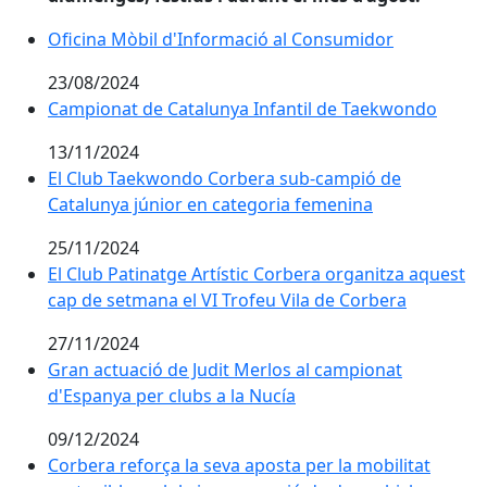
Oficina Mòbil d'Informació al Consumidor
Oficina Mòbil d'Informació al Consumidor
23/08/2024
Campionat de Catalunya Infantil de Taekwondo
Campionat de Catalunya Infantil de Taekwondo
13/11/2024
El Club Taekwondo Corbera sub-campió de Catalunya 
El Club Taekwondo Corbera sub-campió de
Catalunya júnior en categoria femenina
25/11/2024
El Club Patinatge Artístic Corbera organitza aquest c
El Club Patinatge Artístic Corbera organitza aquest
cap de setmana el VI Trofeu Vila de Corbera
27/11/2024
Gran actuació de Judit Merlos al campionat d'Espanya
Gran actuació de Judit Merlos al campionat
d'Espanya per clubs a la Nucía
09/12/2024
Corbera reforça la seva aposta per la mobilitat sosteni
Corbera reforça la seva aposta per la mobilitat