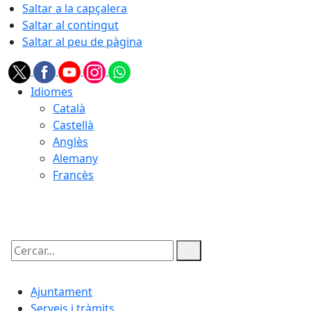
Saltar a la capçalera
Saltar al contingut
Saltar al peu de pàgina
Idiomes
Català
Castellà
Anglès
Alemany
Francès
10.08.2026 | 19:13
Cercar:
Ajuntament
Serveis i tràmits