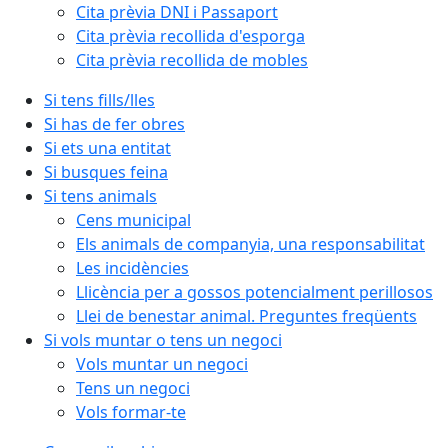
Cita prèvia DNI i Passaport
Cita prèvia recollida d'esporga
Cita prèvia recollida de mobles
Si tens fills/lles
Si has de fer obres
Si ets una entitat
Si busques feina
Si tens animals
Cens municipal
Els animals de companyia, una responsabilitat
Les incidències
Llicència per a gossos potencialment perillosos
Llei de benestar animal. Preguntes freqüents
Si vols muntar o tens un negoci
Vols muntar un negoci
Tens un negoci
Vols formar-te