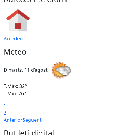
Accedeix
Meteo
Dimarts, 11 d’agost
D
T.Màx: 32°
T
T.Min: 26°
T
1
2
Anterior
Següent
Butlletí digital