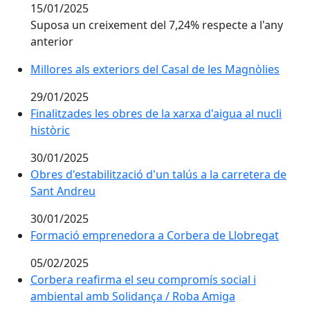
15/01/2025
Suposa un creixement del 7,24% respecte a l'any
anterior
Millores als exteriors del Casal de les Magnòlies
Millores als exteriors del Casal de les Magnòlies
29/01/2025
Finalitzades les obres de la xarxa d'aigua al nucli histò
Finalitzades les obres de la xarxa d'aigua al nucli
històric
30/01/2025
Obres d'estabilització d'un talús a la carretera de Sa
Obres d'estabilització d'un talús a la carretera de
Sant Andreu
30/01/2025
Formació emprenedora a Corbera de Llobregat
Formació emprenedora a Corbera de Llobregat
05/02/2025
Corbera reafirma el seu compromís social i ambienta
Corbera reafirma el seu compromís social i
ambiental amb Solidança / Roba Amiga