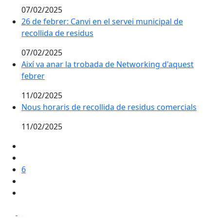
07/02/2025
26 de febrer: Canvi en el servei municipal de recollida
26 de febrer: Canvi en el servei municipal de
recollida de residus
07/02/2025
Així va anar la trobada de Networking d'aquest febre
Així va anar la trobada de Networking d'aquest
febrer
11/02/2025
Nous horaris de recollida de residus comercials
Nous horaris de recollida de residus comercials
11/02/2025
6
Facebook
X